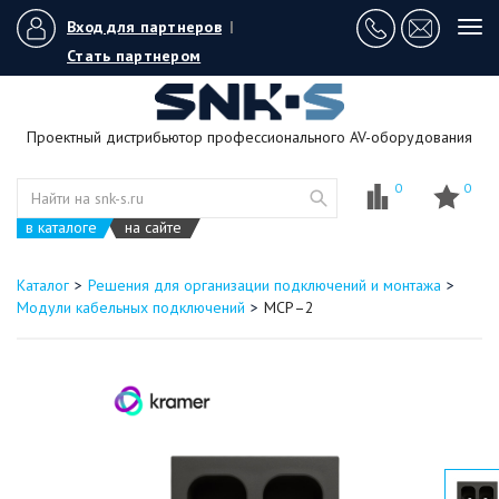
Вход для партнеров
|
Tog
navi
Стать партнером
Проектный дистрибьютор профессионального AV-оборудования
0
0
в каталоге
на сайте
Каталог
Решения для организации подключений и монтажа
Модули кабельных подключений
MCP–2