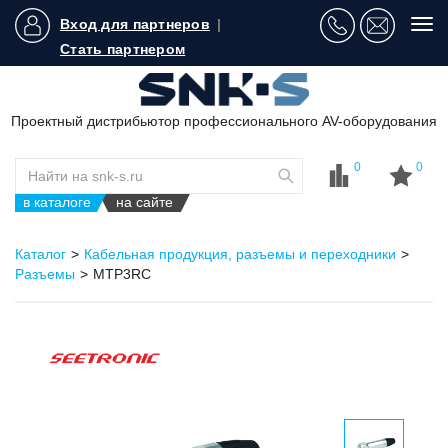
Вход для партнеров
|
Tog
navi
Стать партнером
Проектный дистрибьютор профессионального AV-оборудования
0
0
в каталоге
на сайте
Каталог
Кабельная продукция, разъемы и переходники
Разъемы
MTP3RC