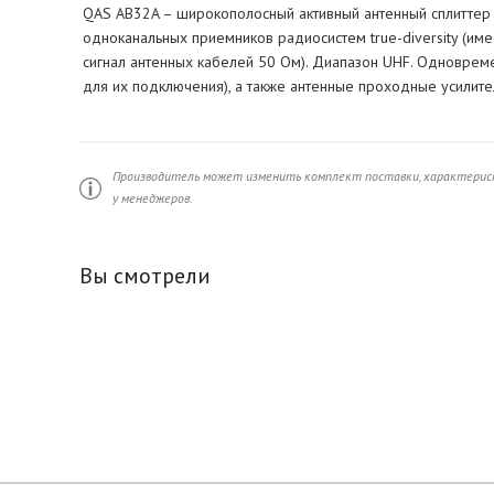
QAS AB32A – широкополосный активный антенный сплиттер 2
одноканальных приемников радиосистем true-diversity (и
сигнал антенных кабелей 50 Ом). Диапазон UHF. Одноврем
для их подключения), а также антенные проходные усилите
Производитель может изменить комплект поставки, характерист
у менеджеров.
Вы смотрели