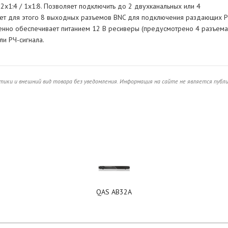
х1:4 / 1х1:8. Позволяет подключить до 2 двухканальных или 4
меет для этого 8 выходных разъемов BNC для подключения раздающих Р
енно обеспечивает питанием 12 В ресиверы (предусмотрено 4 разъема
ли РЧ-сигнала.
ики и внешний вид товара без уведомления. Информация на сайте не является публ
QAS AB32A