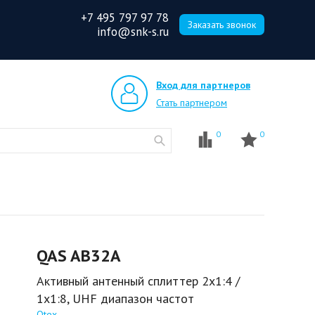
+7 495 797 97 78
Заказать звонок
info@snk-s.ru
Вход для партнеров
Стать партнером
0
0
QAS AB32A
Активный антенный сплиттер 2х1:4 /
1х1:8, UHF диапазон частот
Qtex