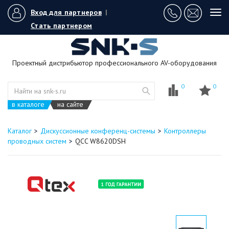
Вход для партнеров
|
Tog
navi
Стать партнером
Проектный дистрибьютор профессионального AV-оборудования
0
0
в каталоге
на сайте
Каталог
Дискуссионные конференц-системы
Контроллеры
проводных систем
QCC W8620DSH