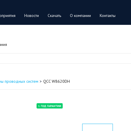
оприятия
Новости
Скачать
О компании
Контакты
ания
ры проводных систем
QCC W8620DH