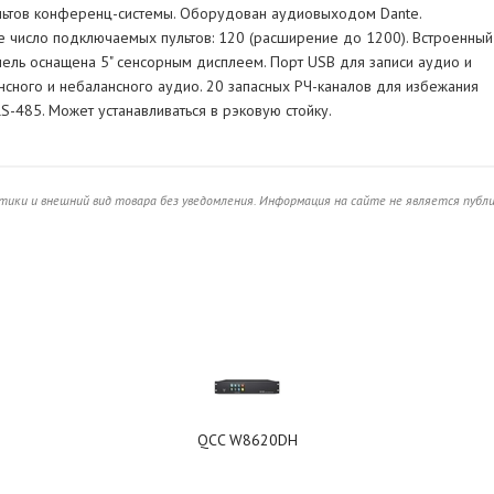
ьтов конференц-системы. Оборудован аудиовыходом Dante.
 число подключаемых пультов: 120 (расширение до 1200). Встроенный
ель оснащена 5" сенсорным дисплеем. Порт USB для записи аудио и
сного и небалансного аудио. 20 запасных РЧ-каналов для избежания
S-485. Может устанавливаться в рэковую стойку.
ики и внешний вид товара без уведомления. Информация на сайте не является публ
QCC W8620DH