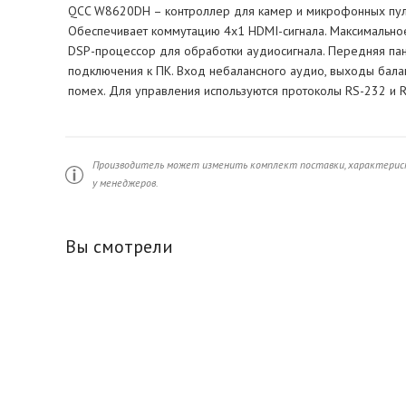
QCC W8620DH – контроллер для камер и микрофонных пул
Обеспечивает коммутацию 4x1 HDMI-сигнала. Максимальное
DSP-процессор для обработки аудиосигнала. Передняя пан
подключения к ПК. Вход небалансного аудио, выходы балан
помех. Для управления используются протоколы RS-232 и R
Производитель может изменить комплект поставки, характерист
у менеджеров.
Вы смотрели