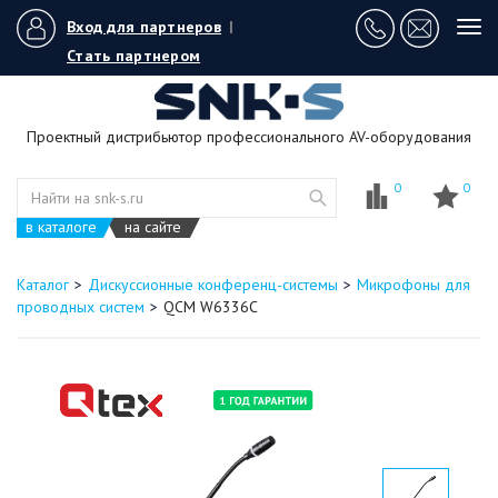
Вход для партнеров
|
Tog
navi
Стать партнером
Проектный дистрибьютор профессионального AV-оборудования
0
0
в каталоге
на сайте
Каталог
Дискуссионные конференц-системы
Микрофоны для
проводных систем
QCM W6336С