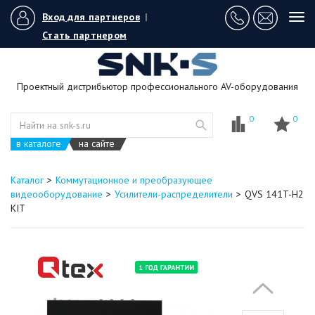
Вход для партнеров
|
Tog
navi
Стать партнером
Проектный дистрибьютор профессионального AV-оборудования
0
0
в каталоге
на сайте
Каталог
Коммутационное и преобразующее
видеооборудование
Усилители-распределители
QVS 141T-H2
KIT