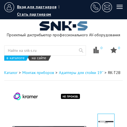
Вход для партнеров
|
Tog
navi
Стать партнером
Проектный дистрибьютор профессионального AV-оборудования
0
0
в каталоге
на сайте
Каталог
Монтаж приборов
Адаптеры для стойки 19''
RK-T2B