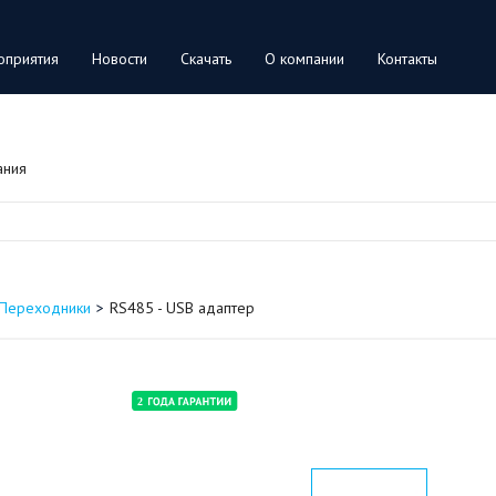
оприятия
Новости
Скачать
О компании
Контакты
ания
Переходники
RS485 - USB адаптер