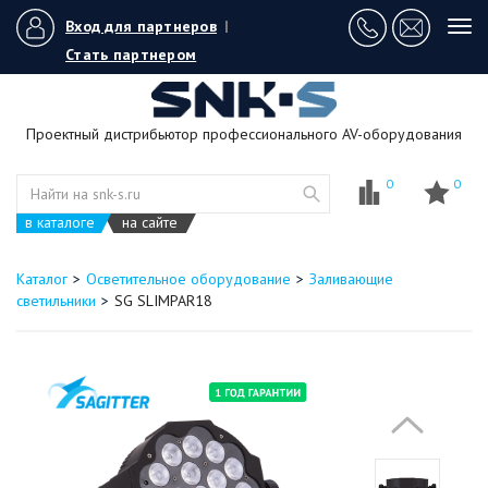
Вход для партнеров
|
Tog
navi
Стать партнером
Проектный дистрибьютор профессионального AV-оборудования
0
0
в каталоге
на сайте
Каталог
Осветительное оборудование
Заливающие
светильники
SG SLIMPAR18