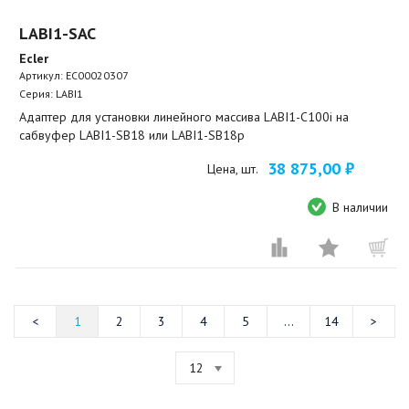
LABI1-SAC
Ecler
Артикул:
EC00020307
Серия: LABI1
Адаптер для установки линейного массива LABI1-C100i на
сабвуфер LABI1-SB18 или LABI1-SB18p
38 875,00 ₽
Цена, шт.
В наличии
1
2
3
4
5
...
14
12