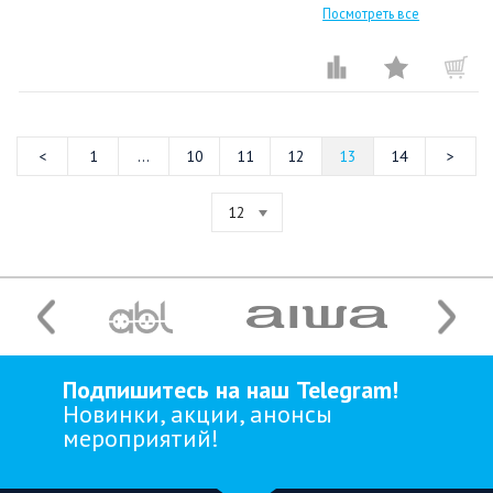
Посмотреть все
1
...
10
11
12
13
14
12
Подпишитесь на наш Telegram!
Новинки, акции, анонсы
мероприятий!