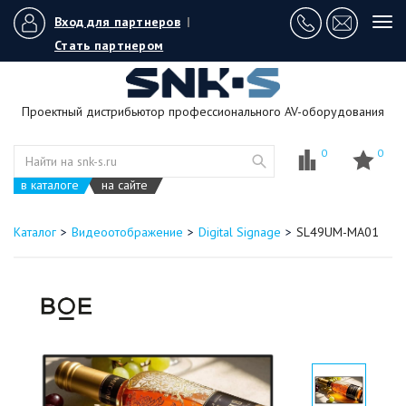
Вход для партнеров
|
Tog
navi
Стать партнером
Проектный дистрибьютор профессионального AV-оборудования
0
0
в каталоге
на сайте
Каталог
Видеоотображение
Digital Signage
SL49UM-MA01