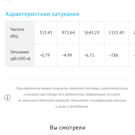
Характеристики затухания
Частота
313,43
971,64
1643,29
2113,43
(кГц)
Затухание
−0,79
−4,99
−6,71
−7,86
(дБ/100 м)
Производитель может изменить комплект поставки, характеристики
и внешний вид товара без уведомления. Информация на сайте
не является публичной офертой. Уточняйте спецификацию, наличие
и цены у менеджеров.
Вы смотрели