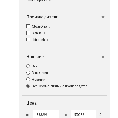
4
Производители
ClearOne
2
Dahua
1
Hitrolink
1
Наличие
Все
В наличии
Новинки
Все, кроме снятых с производства
Цена
от
до