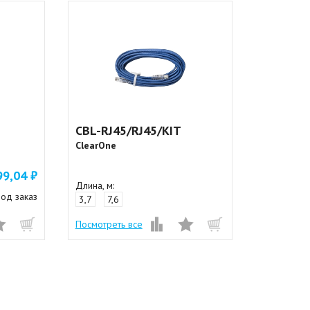
CBL-RJ45/RJ45/KIT
ClearOne
99,04 ₽
Длина, м:
од заказ
3,7
7,6
Посмотреть все