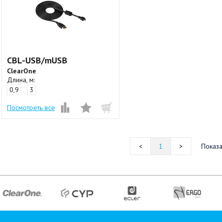
CBL-USB/mUSB
ClearOne
Длина, м:
0,9
3
Посмотреть все
1
Показа