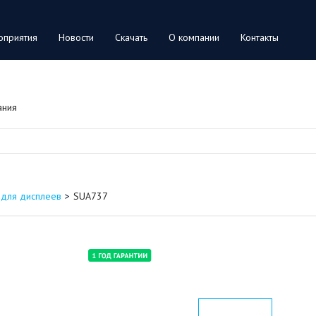
оприятия
Новости
Скачать
О компании
Контакты
ания
 для дисплеев
SUA737