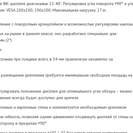
ЖК-дисплея диагональю 22-40''. Регулировка угла поворота ±90° и уг
м. VESA 200х200, 200х100. Максимальная нагрузка: 27 кг.
ление с поворотным кронштейном и возможностью регулировки наклон
ых на рынке в данном классе, оно разработано специально для
м (2″)
м
оянии при толщине всего в 34 мм практически незаметно за
ля размещения крепления требуется минимальная свободная площадь на
регулировать положение дисплея для оптимального угла обзора – можно
жение всегда будет доступно для зрителя
етонные и кирпичные стены и комплектуется необходимым крепежом
и гибкость, позволяя одним движением отодвинуть дисплей от стены н
 сторону в пределах ±90°
она дисплея в пределах +15° / -5° без использования инструментов