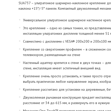
SUA737 – ультратонкое шарнирно-наклонное крепление для 
наклона +15°/-5° панели. Компактный двухколенный механиз
Универсальное ультратонкое шарнирное настенное креп
Это крепление – одно из самых тонких, из представленн
инсталляции ультратонких дисплеев толщиной менее 51 м
Совместимо с дисплеями с VESA® 200x200 и 200x100 м
Крепление со сверхтонким профилем – в сложенном сост
телевизором, размещенным на стене
Настенный адаптер крепится к стене в двух точках – д
стене, инсталляция имеет эстетичный внешний вид
Крепление очень просто установить, и также просто от
выбрать практически любое направление экрана, изобра
Крепление рассчитано для установки на деревянные, б
Двухколенная рычажная конструкция придает инсталляци
расстояние от 34 до 615 мм, и развернуть его в нужную
Механизм One-Touch™ позволяет регулировать угол накл