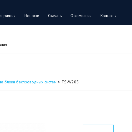
оприятия
Новости
Скачать
О компании
Контакты
ания
ые блоки беспроводных систем
TS-W205