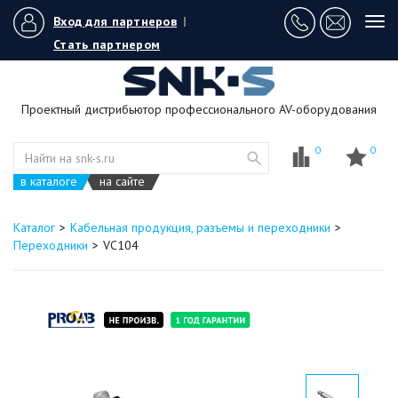
Вход для партнеров
|
Tog
navi
Стать партнером
Проектный дистрибьютор профессионального AV-оборудования
0
0
в каталоге
на сайте
Каталог
Кабельная продукция, разъемы и переходники
Переходники
VC104