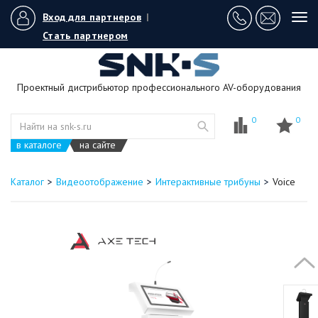
Вход для партнеров
|
Tog
navi
Стать партнером
Проектный дистрибьютор профессионального AV-оборудования
0
0
в каталоге
на сайте
Каталог
Видеоотображение
Интерактивные трибуны
Voice