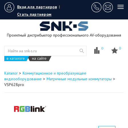
Вход для партнеров
|
Tog
navi
Стать партнером
Проектный дистрибьютор профессионального AV-оборудования
0
0
в каталоге
на сайте
Каталог
Коммутационное и преобразующее
видеооборудование
Матричные модульные коммутаторы
VSP628pro