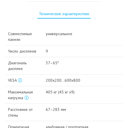
Технические характеристики
Совместимые
универсальное
панели
Число дисплеев
9
Диагональ
37–65″
дисплея
VESA
200x200…600x800
Максимальная
405 кг (45 кг x9)
нагрузка
Расстояние от
67–283 мм
стены
Ориентация
альбомная / портретная