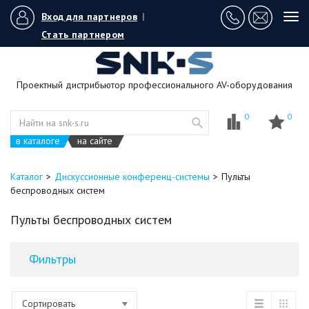
Вход для партнеров
|
Tog
navi
Стать партнером
Проектный дистрибьютор профессионального AV-оборудования
0
0
в каталоге
на сайте
Каталог
Дискуссионные конференц-системы
Пульты
беспроводных систем
Пульты беспроводных систем
Фильтры
Сортировать