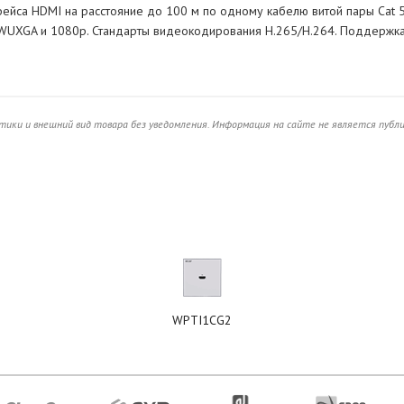
ейса HDMI на расстояние до 100 м по одному кабелю витой пары Cat 
WUXGA и 1080p. Стандарты видеокодирования H.265/H.264. Поддержк
ики и внешний вид товара без уведомления. Информация на сайте не является публ
WPTI1CG2