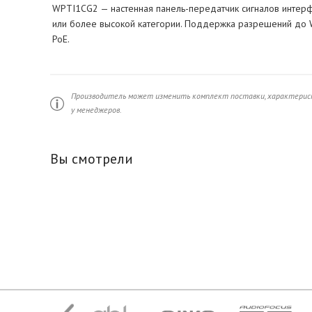
WPTI1CG2 — настенная панель-передатчик сигналов интерф
или более высокой категории. Поддержка разрешений до 
PoE.
Производитель может изменить комплект поставки, характерист
у менеджеров.
Вы смотрели