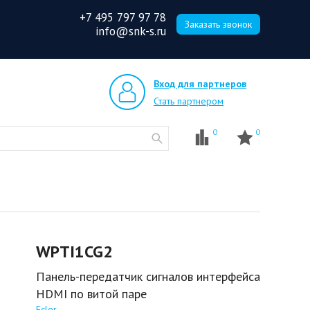
+7 495 797 97 78
Заказать звонок
info@snk-s.ru
Вход для партнеров
Стать партнером
0
0
WPTI1CG2
Панель-передатчик сигналов интерфейса
HDMI по витой паре
Ecler