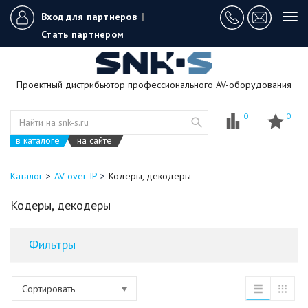
Вход для партнеров
|
Tog
navi
Стать партнером
Проектный дистрибьютор профессионального AV-оборудования
0
0
в каталоге
на сайте
Каталог
AV over IP
Кодеры, декодеры
Кодеры, декодеры
Фильтры
Сортировать