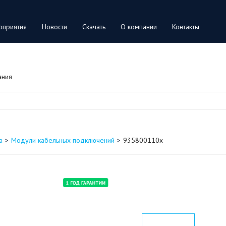
оприятия
Новости
Скачать
О компании
Контакты
ания
а
Модули кабельных подключений
935800110x