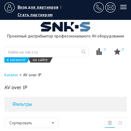
Вход для партнеров
|
Tog
navi
Стать партнером
Проектный дистрибьютор профессионального AV-оборудования
0
0
в каталоге
на сайте
Каталог
AV over IP
AV over IP
Фильтры
Сортировать