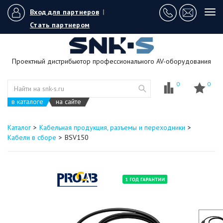
Вход для партнеров
|
Tog
navi
Стать партнером
Проектный дистрибьютор профессионального AV-оборудования
0
0
в каталоге
на сайте
Каталог
Кабельная продукция, разъемы и переходники
Кабели в сборе
BSV150