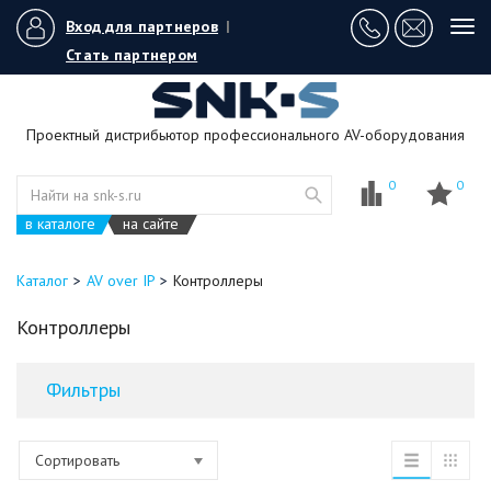
Вход для партнеров
|
Tog
navi
Стать партнером
Проектный дистрибьютор профессионального AV-оборудования
0
0
в каталоге
на сайте
Каталог
AV over IP
Контроллеры
Контроллеры
Фильтры
Сортировать