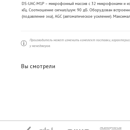
DS-UAC-M1P – микрофонный массив c 32 микрофонами и изм
кГц. Соотношение сигнал/шум: 90 дБ. Оборудован встроен
(подавление эха), AGC (автоматическое усиление). Максимал
Производитель может изменить комплект поставки, характерист
у менеджеров.
Вы смотрели