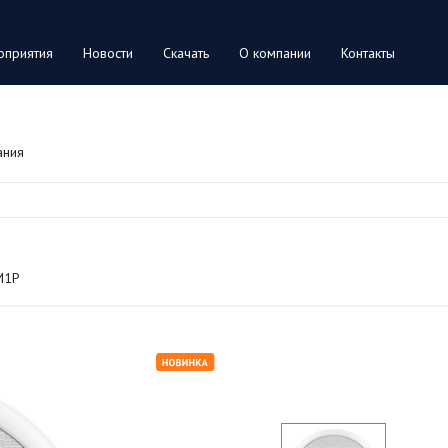
оприятия
Новости
Скачать
О компании
Контакты
ания
M1P