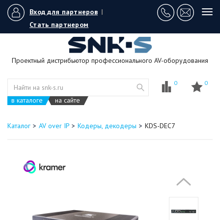
Вход для партнеров
|
Tog
navi
Стать партнером
Проектный дистрибьютор профессионального AV-оборудования
0
0
в каталоге
на сайте
Каталог
AV over IP
Кодеры, декодеры
KDS-DEC7