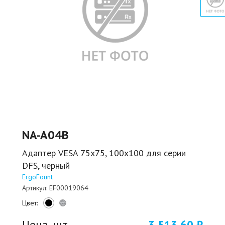
NA-A04B
Адаптер VESA 75х75, 100х100 для серии
DFS, черный
ErgoFount
Артикул:
EF00019064
Цвет:
Цена, шт.
3 513,60 ₽