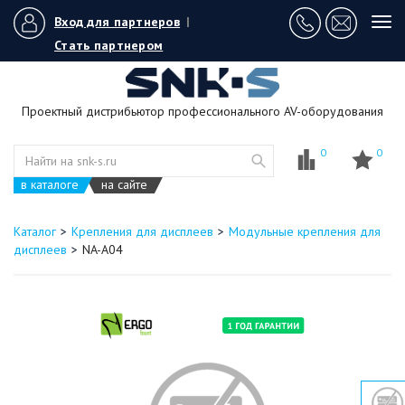
Вход для партнеров
|
Tog
navi
Стать партнером
Проектный дистрибьютор профессионального AV-оборудования
0
0
в каталоге
на сайте
Каталог
Крепления для дисплеев
Модульные крепления для
дисплеев
NA-A04