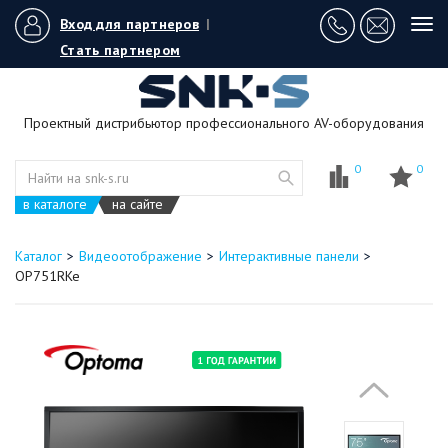
Вход для партнеров
|
Tog
navi
Стать партнером
Проектный дистрибьютор профессионального AV-оборудования
0
0
в каталоге
на сайте
Каталог
Видеоотображение
Интерактивные панели
OP751RKe