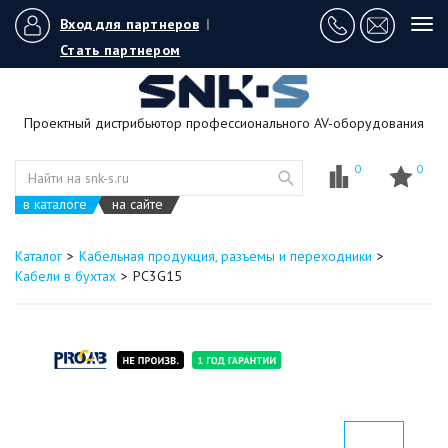
Вход для партнеров
|
Tog
navi
Стать партнером
Проектный дистрибьютор профессионального AV-оборудования
0
0
в каталоге
на сайте
Каталог
Кабельная продукция, разъемы и переходники
Кабели в бухтах
PC3G15