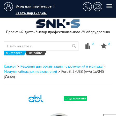
Вход для партнеров
|
Tog
navi
Стать партнером
Проектный дистрибьютор профессионального AV-оборудования
0
0
в каталоге
на сайте
Каталог
Решения для организации подключений и монтажа
Модули кабельных подключений
Port El 2xUSB (A+A) 1xRJ45
(Cat6A)