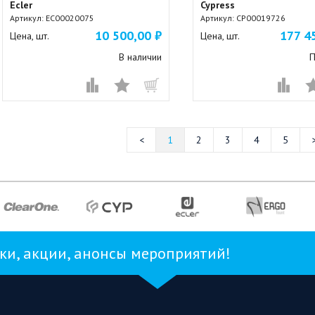
Ecler
Cypress
Артикул:
EC00020075
Артикул:
CP00019726
10 500,00 ₽
177 4
Цена, шт.
Цена, шт.
В наличии
П
1
2
3
4
5
и, акции, анонсы мероприятий!