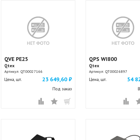
QVE PE25
QPS WI800
Qtex
Qtex
Артикул:
QT00027166
Артикул:
QT00026897
23 649,60 ₽
54 8
Цена, шт.
Цена, шт.
Под заказ
В