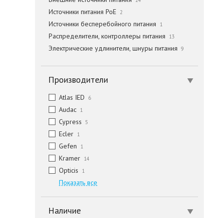
24
Источники питания PoE
2
Источники бесперебойного питания
1
Распределители, контроллеры питания
13
Электрические удлинители, шнуры питания
9
Производители
Atlas IED
6
Audac
1
Cypress
5
Ecler
1
Gefen
1
Kramer
14
Opticis
1
Показать все
Наличие