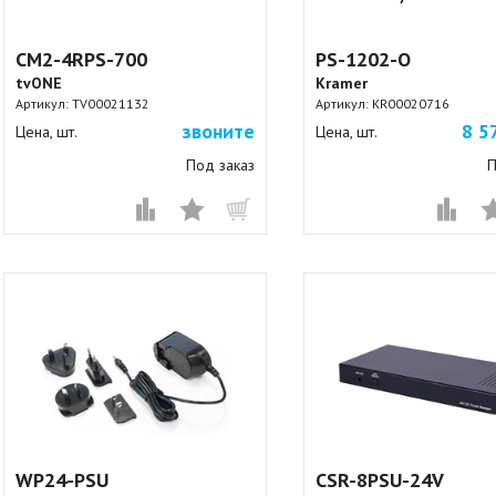
CM2-4RPS-700
PS-1202-O
tvONE
Kramer
Артикул:
TV00021132
Артикул:
KR00020716
звоните
8 5
Цена, шт.
Цена, шт.
Под заказ
П
WP24-PSU
CSR-8PSU-24V