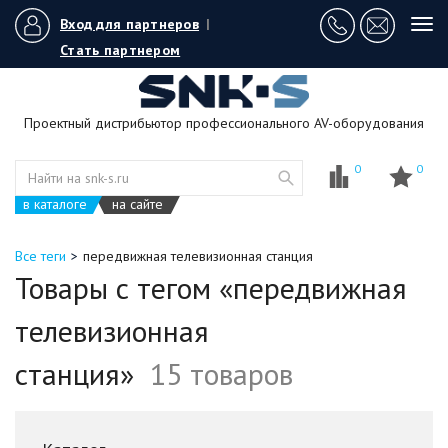
Вход для партнеров
|
Tog
navi
Стать партнером
Проектный дистрибьютор профессионального AV-оборудования
0
0
в каталоге
на сайте
Все теги
передвижная телевизионная станция
Товары с тегом «передвижная
телевизионная
станция»
15 товаров