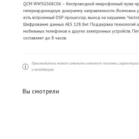
QCM WW5G568C06 – беспроводной микрофонный пульт пред
гиперкардиоидную диаграмму направленности. Возможна ус
есть встроенный DSP-процессор, выход на наушники. Частотн
Шифрование данных AES 128 бит. Поддержка технологий 
мобильных телефонов и других электронных устройств. Пи
составляет до 8 часов.
Производитель может изменить комплект поставки, характерист
у менеджеров.
Вы смотрели