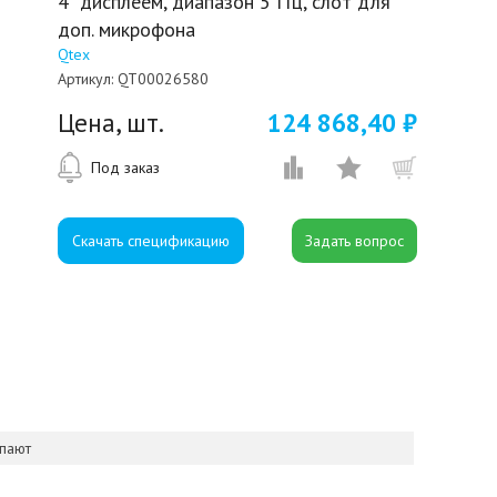
4" дисплеем, диапазон 5 ГГц, слот для
доп. микрофона
Qtex
Артикул:
QT00026580
Цена, шт.
124 868,40 ₽
Под заказ
Скачать спецификацию
упают