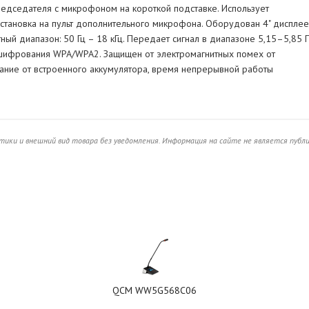
седателя с микрофоном на короткой подставке. Использует
тановка на пульт дополнительного микрофона. Оборудован 4" дисплее
ый диапазон: 50 Гц – 18 кГц. Передает сигнал в диапазоне 5,15–5,85 Г
шифрования WPA/WPA2. Защищен от электромагнитных помех от
тание от встроенного аккумулятора, время непрерывной работы
ики и внешний вид товара без уведомления. Информация на сайте не является публ
QCM WW5G568C06