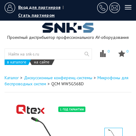
Вход для партнеров
|
Tog
navi
Стать партнером
Проектный дистрибьютор профессионального AV-оборудования
0
0
в каталоге
на сайте
Каталог
Дискуссионные конференц-системы
Микрофоны для
беспроводных систем
QCM WW5G568D