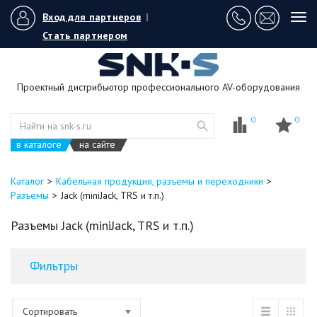
Вход для партнеров
|
Tog
navi
Стать партнером
Проектный дистрибьютор профессионального AV-оборудования
0
0
в каталоге
на сайте
Каталог
Кабельная продукция, разъемы и переходники
Разъемы
Jack (miniJack, TRS и т.п.)
Разъемы Jack (miniJack, TRS и т.п.)
Фильтры
Сортировать